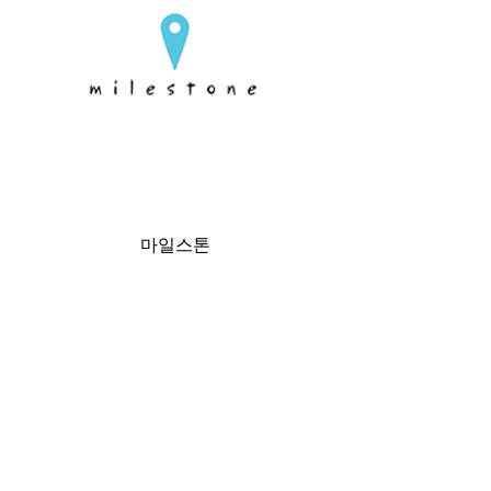
마일스톤
경북 울진군 울진읍 연호로 23
Load More
갤
러
리
없
(주)비섹전자
음