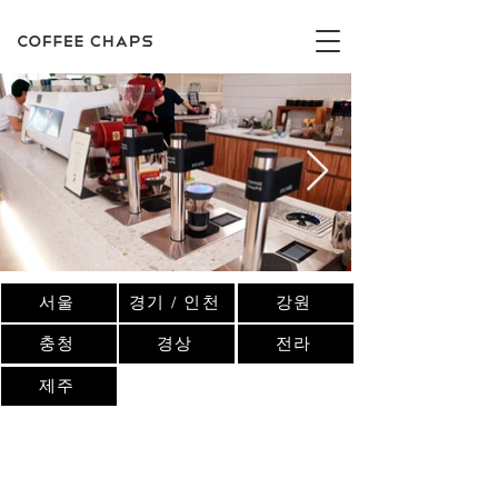
서울
경기 / 인천
강원
충청
경상
전라
제주